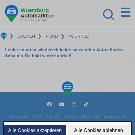
☰
Wuerzburg
Automarkt
.de
Autos einfach finden
❯
SUCHEN
❯
FORD
❯
TOURNEO
Leider konnten wir derzeit keine passenden Autos finden.
Schauen Sie bald wieder vorbei!
Ratgeber
FAQ
Presse
Städte
Über Uns
Impressum
Datenschutz
Cookies
Alle Cookies akzeptieren
Alle Cookies ablehnen