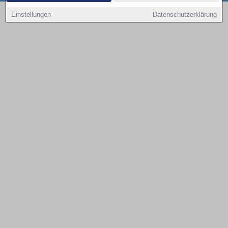
Copyright © 2000 - 2026 | 1A Infosysteme GmbH | Content by: 1a-sites-autos
Einstellungen
Datenschutzerklärung
08.08.2026