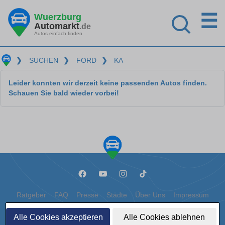
☰
Wuerzburg
Automarkt
.de
Autos einfach finden
❯
SUCHEN
❯
FORD
❯
KA
Leider konnten wir derzeit keine passenden Autos finden.
Schauen Sie bald wieder vorbei!
Ratgeber
FAQ
Presse
Städte
Über Uns
Impressum
Datenschutz
Cookies
Alle Cookies akzeptieren
Alle Cookies ablehnen