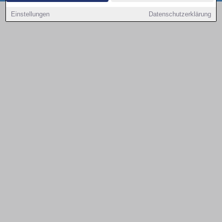
Copyright © 2000 - 2026 | 1A Infosysteme GmbH | Content by: 1a-sites-autos
Einstellungen
Datenschutzerklärung
09.08.2026