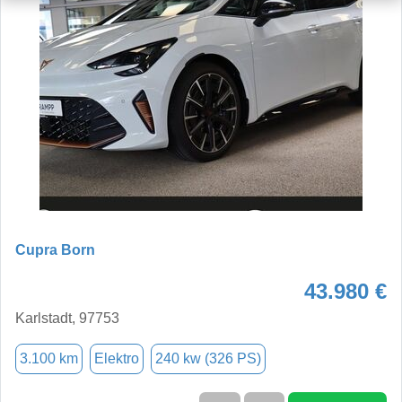
Cupra Born
43.980 €
Karlstadt, 97753
3.100 km
Elektro
240 kw (326 PS)