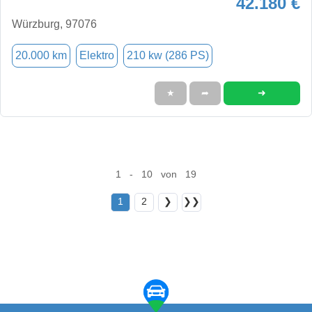
42.180 €
Würzburg, 97076
20.000 km
Elektro
210 kw (286 PS)
➜
★
➦
1 - 10 von 19
1
2
❯
❯❯