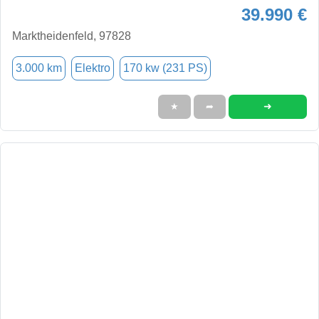
39.990 €
Marktheidenfeld, 97828
3.000 km
Elektro
170 kw (231 PS)
➜
★
➦