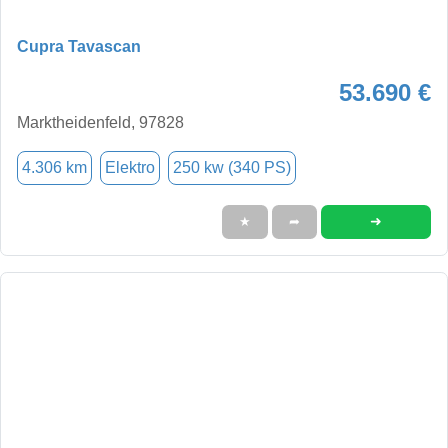
Cupra Tavascan
53.690 €
Marktheidenfeld, 97828
4.306 km
Elektro
250 kw (340 PS)
➜
★
➦