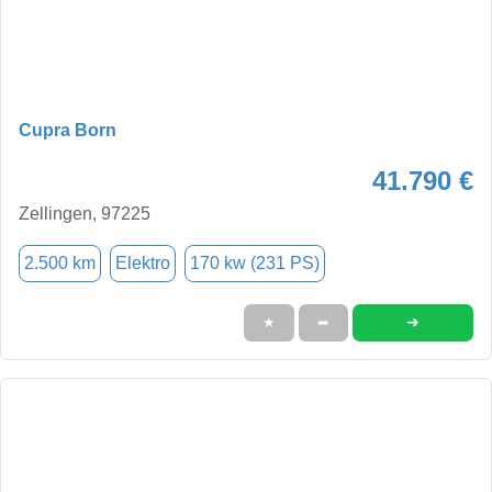
Cupra Born
41.790 €
Zellingen, 97225
2.500 km
Elektro
170 kw (231 PS)
➜
★
➦