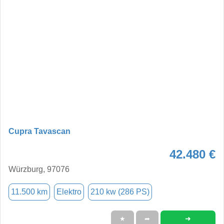
Cupra Tavascan
42.480 €
Würzburg, 97076
11.500 km
Elektro
210 kw (286 PS)
➜
★
➦