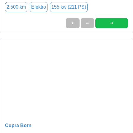
2.500 km
Elektro
155 kw (211 PS)
➜
★
➦
Cupra Born