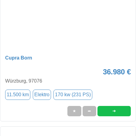
Cupra Born
36.980 €
Würzburg, 97076
11.500 km
Elektro
170 kw (231 PS)
➜
★
➦