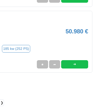
50.980 €
185 kw (252 PS)
➜
★
➦
❯❯