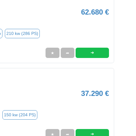
62.680 €
o
210 kw (286 PS)
➜
★
➦
37.290 €
150 kw (204 PS)
➜
★
➦