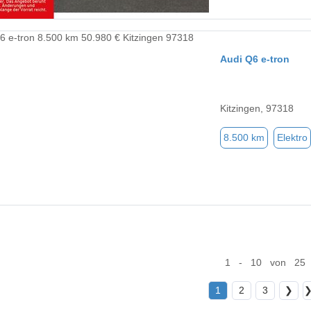
Audi Q6 e-tron
Kitzingen, 97318
8.500 km
Elektro
1 - 10 von 25
1
2
3
❯