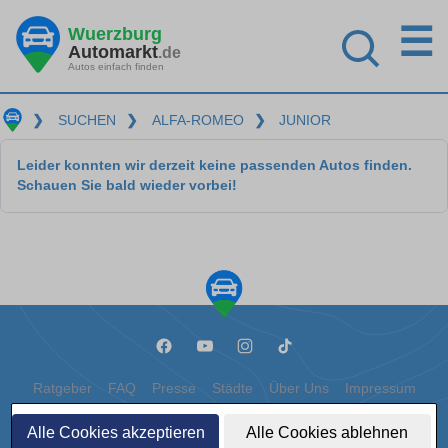
☰
Wuerzburg
Automarkt
.de
Autos einfach finden
❯
SUCHEN
❯
ALFA-ROMEO
❯
JUNIOR
Leider konnten wir derzeit keine passenden Autos finden.
Schauen Sie bald wieder vorbei!
Ratgeber
FAQ
Presse
Städte
Über Uns
Impressum
Datenschutz
Cookies
Alle Cookies akzeptieren
Alle Cookies ablehnen