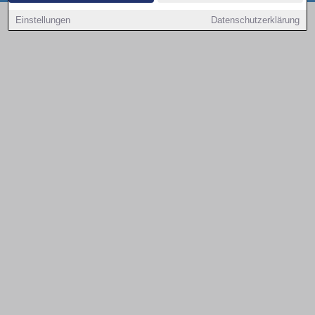
Copyright © 2000 - 2026 | 1A Infosysteme GmbH | Content by: 1a-sites-autos
Einstellungen
Datenschutzerklärung
08.08.2026