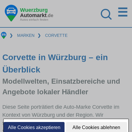
☰
Wuerzburg
Automarkt
.de
Autos einfach finden
❯
MARKEN
❯
CORVETTE
Corvette in Würzburg – ein
Überblick
Modellwelten, Einsatzbereiche und
Angebote lokaler Händler
Diese Seite porträtiert die Auto-Marke Corvette im
Kontext von Würzburg und der Region. Wir
skizzieren, in welchen Fahrzeugklassen Corvette
Alle Cookies akzeptieren
Alle Cookies ablehnen
stark vertreten ist, welche Modellreihen häufig im