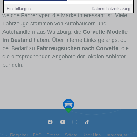
Stadt- und Umlandverkehr zu sehen sind und für
Einstellungen
Datenschutzerklärung
welche Fahrertypen die Marke interessant ist. Viele
Fahrzeuge stammen von Autohäusern und
Autohändlern aus Würzburg, die
Corvette-Modelle
im Bestand
haben. Über interne Links gelangst du
bei Bedarf zu
Fahrzeugsuchen nach Corvette
, die
die entsprechenden Angebote der lokalen Anbieter
bündeln.
Ratgeber
FAQ
Presse
Städte
Über Uns
Impressum